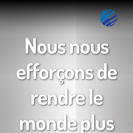
Nous nous
efforçons de
rendre le
monde plus